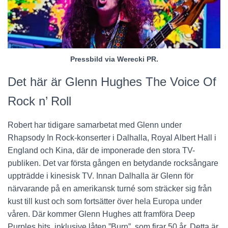
Pressbild via Werecki PR.
Det här är Glenn Hughes The Voice Of
Rock n’ Roll
Robert har tidigare samarbetat med Glenn under
Rhapsody In Rock-konserter i Dalhalla, Royal Albert Hall i
England och Kina, där de imponerade den stora TV-
publiken. Det var första gången en betydande rocksångare
uppträdde i kinesisk TV. Innan Dalhalla är Glenn för
närvarande på en amerikansk turné som sträcker sig från
kust till kust och som fortsätter över hela Europa under
våren. Där kommer Glenn Hughes att framföra Deep
Purples hits, inklusive låten ”Burn”, som firar 50 år. Detta är