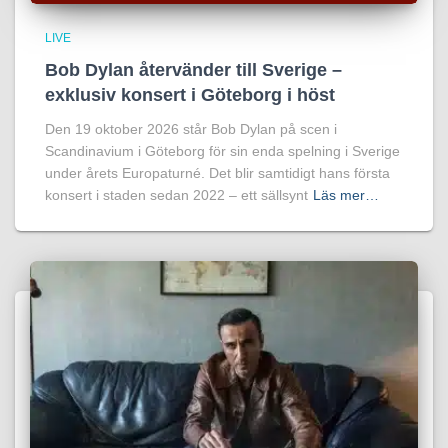
LIVE
Bob Dylan återvänder till Sverige –
exklusiv konsert i Göteborg i höst
Den 19 oktober 2026 står Bob Dylan på scen i
Scandinavium i Göteborg för sin enda spelning i Sverige
under årets Europaturné. Det blir samtidigt hans första
konsert i staden sedan 2022 – ett sällsynt
Läs mer…