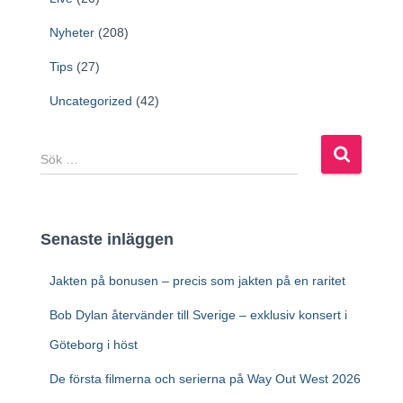
Nyheter
(208)
Tips
(27)
Uncategorized
(42)
S
ö
k
e
f
Senaste inläggen
t
e
Jakten på bonusen – precis som jakten på en raritet
r
:
Bob Dylan återvänder till Sverige – exklusiv konsert i
Göteborg i höst
De första filmerna och serierna på Way Out West 2026