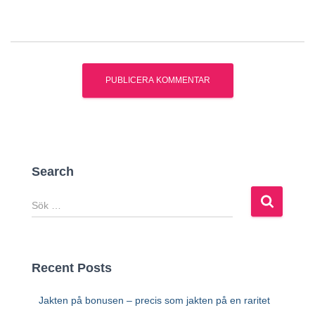
Search
S
ö
k
e
f
Recent Posts
t
e
Jakten på bonusen – precis som jakten på en raritet
r