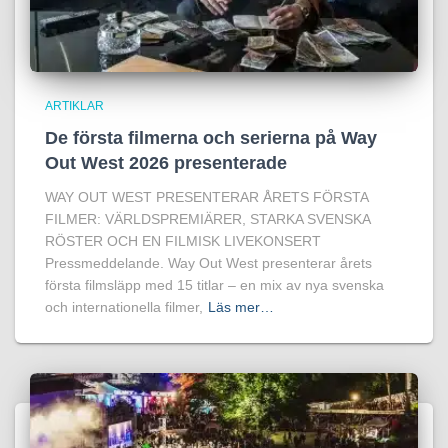
ARTIKLAR
De första filmerna och serierna på Way
Out West 2026 presenterade
WAY OUT WEST PRESENTERAR ÅRETS FÖRSTA
FILMER: VÄRLDSPREMIÄRER, STARKA SVENSKA
RÖSTER OCH EN FILMISK LIVEKONSERT
Pressmeddelande. Way Out West presenterar årets
första filmsläpp med 15 titlar – en mix av nya svenska
och internationella filmer,
Läs mer…