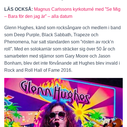
LÄS OCKSÅ:
Magnus Carlssons kyrkoturné med ”Se Mig
– Bara för den jag är” – alla datum
Glenn Hughes, känd som rocksångare och medlem i band
som Deep Purple, Black Sabbath, Trapeze och
Phenomena, har satt standarden som ”rösten av rock’n
roll”. Med en solokarriär som sträcker sig över 50 år och
samarbeten med stjärnor som Gary Moore och Jason
Bonham, blev det inte förvånande att Hughes blev invald i
Rock and Roll Hall of Fame 2016.