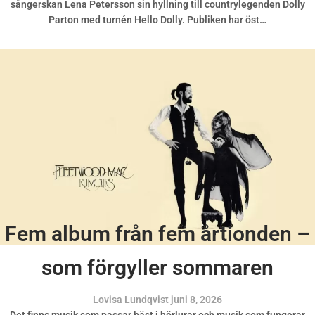
sångerskan Lena Petersson sin hyllning till countrylegenden Dolly
Parton med turnén Hello Dolly. Publiken har öst…
Fem album från fem årtionden –
som förgyller sommaren
Lovisa Lundqvist
juni 8, 2026
Det finns musik som passar bäst i hörlurar och musik som fungerar