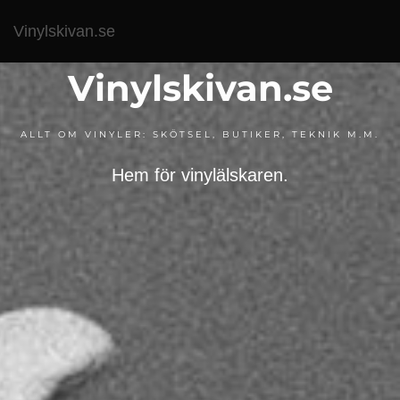
Vinylskivan.se
Vinylskivan.se
ALLT OM VINYLER: SKÖTSEL, BUTIKER, TEKNIK M.M.
Hem för vinylälskaren.