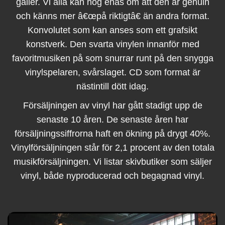
gäller. Vi alla kan nog enas om att den är genuin
och känns mer â€œpå riktigtâ€ än andra format.
Konvolutet som kan anses som ett grafsikt
konstverk. Den svarta vinylen innanför med
favoritmusiken på som snurrar runt på den snygga
vinylspelaren, svårslaget. CD som format är
nästintill dött idag.
Försäljningen av vinyl har gått stadigt upp de
senaste 10 åren. De senaste åren har
försäljningssiffrorna haft en ökning på drygt 40%.
Vinylförsäljningen står för 2,1 procent av den totala
musikförsäljningen. Vi listar skivbutiker som säljer
vinyl, både nyproducerad och begagnad vinyl.