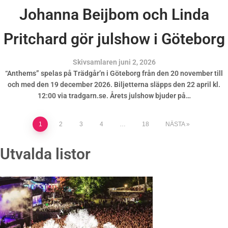
Johanna Beijbom och Linda
Pritchard gör julshow i Göteborg
Skivsamlaren
juni 2, 2026
“Anthems” spelas på Trädgår’n i Göteborg från den 20 november till
och med den 19 december 2026. Biljetterna släpps den 22 april kl.
12:00 via tradgarn.se. Årets julshow bjuder på…
1
2
3
4
…
18
NÄSTA
Utvalda listor