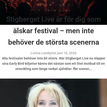
Stigberget Live är för dig som
älskar festival – men inte
behöver de största scenerna
Lovisa Lundqvist
juni 10, 2026
Alla festivaler behöver inte bli större. När Stigberget Live nu släpper
sina Early Bird-biljetter känns det nästan som ett litet motbud till en
utveckling som länge verkat självklar: fler scener,…