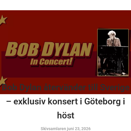
Bob Dylan återvänder till Sverige
– exklusiv konsert i Göteborg i
höst
Skivsamlaren
juni 23, 2026