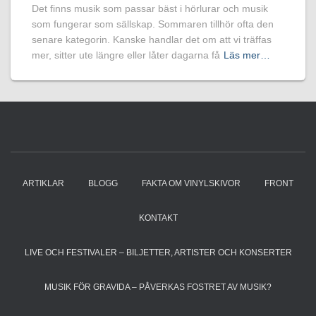
Det finns musik som passar bäst i hörlurar och musik
som fungerar som sällskap. Sommaren tillhör ofta den
senare kategorin. Kanske handlar det om att vi träffas
mer, sitter ute längre eller låter dagarna få
Läs mer…
ARTIKLAR
BLOGG
FAKTA OM VINYLSKIVOR
FRONT
KONTAKT
LIVE OCH FESTIVALER – BILJETTER, ARTISTER OCH KONSERTER
MUSIK FÖR GRAVIDA – PÅVERKAS FOSTRET AV MUSIK?