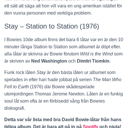
ett sätt att säga att hon vill vara en ung amerikan istället för
den vuxna personen med verkliga problem.
Stay – Station to Station (1976)
I Bowies 10de album finns det bara 6 låtar var en är den 10
minuter långa Station to Station som albumet är döpt efter.
alla låtar är skrivna av Bowie förutom
Wild is the Wind
som
är skriven av
Ned Washington
och
Dimitri Tiomkin
.
Funk rock låten
Stay
är den bästa låten ur albumet som
spelades in efter han hade jobbat på serien
The Man Who
Fell to Earth
(1976) där Bowie skådespelade
utomjordingen Thomas Jerome Newton. Låten är en funkig
soul låt som ofta är en förbisedd sång från Bowies
diskografi.
Detta var vår lista med bra David Bowie-låtar från hans
tidiga album. Det är bara att gå in på
Spotify
och njuta!