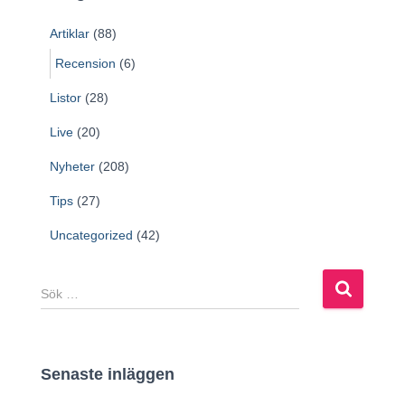
Artiklar
(88)
Recension
(6)
Listor
(28)
Live
(20)
Nyheter
(208)
Tips
(27)
Uncategorized
(42)
S
ö
k
e
f
Senaste inläggen
t