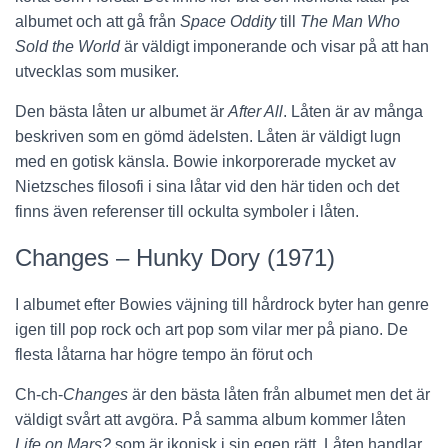
albumet och att gå från
Space Oddity
till
The Man Who
Sold the World
är väldigt imponerande och visar på att han
utvecklas som musiker.
Den bästa låten ur albumet är
After All
. Låten är av många
beskriven som en gömd ädelsten. Låten är väldigt lugn
med en gotisk känsla. Bowie inkorporerade mycket av
Nietzsches filosofi i sina låtar vid den här tiden och det
finns även referenser till ockulta symboler i låten.
Changes – Hunky Dory (1971)
I albumet efter Bowies väjning till hårdrock byter han genre
igen till pop rock och art pop som vilar mer på piano. De
flesta låtarna har högre tempo än förut och
Ch-ch-
Changes
är den bästa låten från albumet men det är
väldigt svårt att avgöra. På samma album kommer låten
Life on Mars?
som är ikonisk i sin egen rätt. Låten handlar