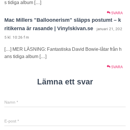
s tidiga album […]
SVARA
Mac Millers "Balloonerism" släpps postumt – k
ritikerna är rasande | Vinylskivan.se
· januari 21, 202
5 kl. 10:26 f m
[…] MER LÄSNING: Fantastiska David Bowie-låtar från h
ans tidiga album […]
SVARA
Lämna ett svar
Namn
*
E-post
*