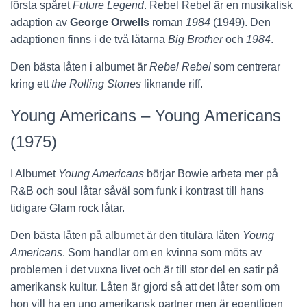
första spåret
Future Legend
. Rebel Rebel är en musikalisk
adaption av
George Orwells
roman
1984
(1949). Den
adaptionen finns i de två låtarna
Big Brother
och
1984
.
Den bästa låten i albumet är
Rebel Rebel
som centrerar
kring ett
the Rolling Stones
liknande riff.
Young Americans – Young Americans
(1975)
I Albumet
Young Americans
börjar Bowie arbeta mer på
R&B och soul låtar såväl som funk i kontrast till hans
tidigare Glam rock låtar.
Den bästa låten på albumet är den titulära låten
Young
Americans
. Som handlar om en kvinna som möts av
problemen i det vuxna livet och är till stor del en satir på
amerikansk kultur. Låten är gjord så att det låter som om
hon vill ha en ung amerikansk partner men är egentligen