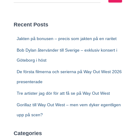
ö
k
e
f
Recent Posts
t
e
Jakten på bonusen – precis som jakten på en raritet
r
:
Bob Dylan återvänder till Sverige – exklusiv konsert i
Göteborg i höst
De första filmerna och serierna på Way Out West 2026
presenterade
Tre artister jag dör för att få se på Way Out West
Gorillaz till Way Out West – men vem dyker egentligen
upp på scen?
Categories