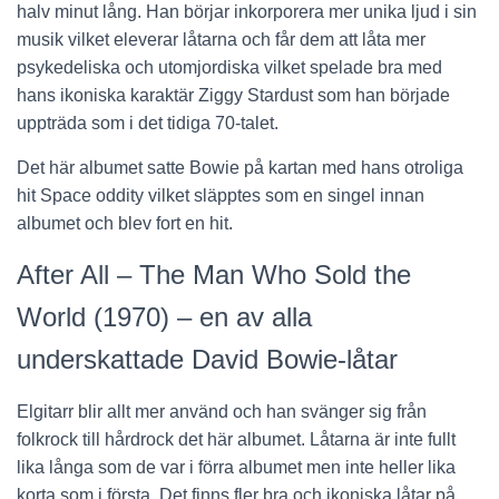
halv minut lång. Han börjar inkorporera mer unika ljud i sin
musik vilket eleverar låtarna och får dem att låta mer
psykedeliska och utomjordiska vilket spelade bra med
hans ikoniska karaktär Ziggy Stardust som han började
uppträda som i det tidiga 70-talet.
Det här albumet satte Bowie på kartan med hans otroliga
hit Space oddity vilket släpptes som en singel innan
albumet och blev fort en hit.
After All – The Man Who Sold the
World (1970) – en av alla
underskattade David Bowie-låtar
Elgitarr blir allt mer använd och han svänger sig från
folkrock till hårdrock det här albumet. Låtarna är inte fullt
lika långa som de var i förra albumet men inte heller lika
korta som i första. Det finns fler bra och ikoniska låtar på