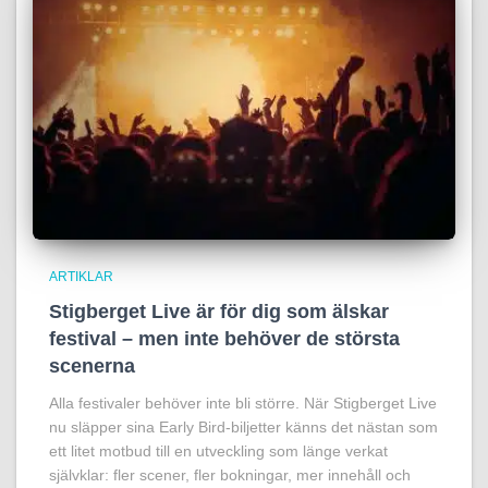
ARTIKLAR
Stigberget Live är för dig som älskar
festival – men inte behöver de största
scenerna
Alla festivaler behöver inte bli större. När Stigberget Live
nu släpper sina Early Bird-biljetter känns det nästan som
ett litet motbud till en utveckling som länge verkat
självklar: fler scener, fler bokningar, mer innehåll och