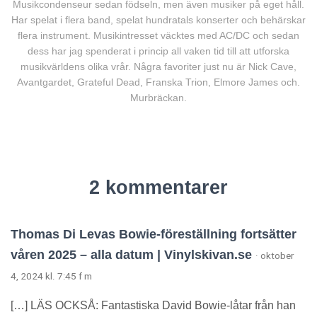
Musikcondenseur sedan födseln, men även musiker på eget håll.
Har spelat i flera band, spelat hundratals konserter och behärskar
flera instrument. Musikintresset väcktes med AC/DC och sedan
dess har jag spenderat i princip all vaken tid till att utforska
musikvärldens olika vrår. Några favoriter just nu är Nick Cave,
Avantgardet, Grateful Dead, Franska Trion, Elmore James och.
Murbräckan.
2 kommentarer
Thomas Di Levas Bowie-föreställning fortsätter
våren 2025 – alla datum | Vinylskivan.se
· oktober
4, 2024 kl. 7:45 f m
[…] LÄS OCKSÅ: Fantastiska David Bowie-låtar från han