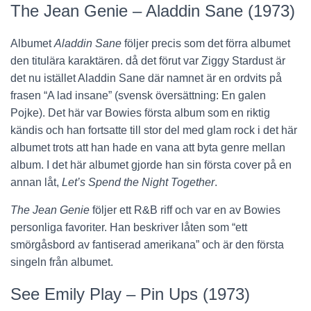
The Jean Genie – Aladdin Sane (1973)
Albumet
Aladdin Sane
följer precis som det förra albumet
den titulära karaktären. då det förut var Ziggy Stardust är
det nu istället Aladdin Sane där namnet är en ordvits på
frasen “A lad insane” (svensk översättning: En galen
Pojke). Det här var Bowies första album som en riktig
kändis och han fortsatte till stor del med glam rock i det här
albumet trots att han hade en vana att byta genre mellan
album. I det här albumet gjorde han sin första cover på en
annan låt,
Let’s Spend the Night Together
.
The Jean Genie
följer ett R&B riff och var en av Bowies
personliga favoriter. Han beskriver låten som “ett
smörgåsbord av fantiserad amerikana” och är den första
singeln från albumet.
See Emily Play – Pin Ups (1973)