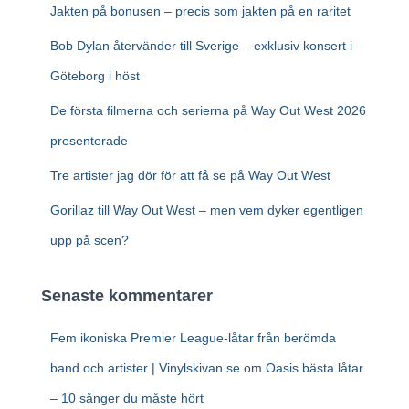
e
Jakten på bonusen – precis som jakten på en raritet
r
:
Bob Dylan återvänder till Sverige – exklusiv konsert i
Göteborg i höst
De första filmerna och serierna på Way Out West 2026
presenterade
Tre artister jag dör för att få se på Way Out West
Gorillaz till Way Out West – men vem dyker egentligen
upp på scen?
Senaste kommentarer
Fem ikoniska Premier League-låtar från berömda
band och artister | Vinylskivan.se
om
Oasis bästa låtar
– 10 sånger du måste hört