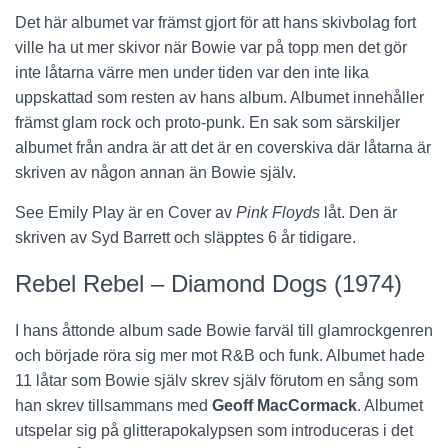
Det här albumet var främst gjort för att hans skivbolag fort
ville ha ut mer skivor när Bowie var på topp men det gör
inte låtarna värre men under tiden var den inte lika
uppskattad som resten av hans album. Albumet innehåller
främst glam rock och proto-punk. En sak som särskiljer
albumet från andra är att det är en coverskiva där låtarna är
skriven av någon annan än Bowie själv.
See Emily Play är en Cover av
Pink Floyds
låt. Den är
skriven av Syd Barrett och släpptes 6 år tidigare.
Rebel Rebel – Diamond Dogs (1974)
I hans åttonde album sade Bowie farväl till glamrockgenren
och började röra sig mer mot R&B och funk. Albumet hade
11 låtar som Bowie själv skrev själv förutom en sång som
han skrev tillsammans med
Geoff MacCormack
. Albumet
utspelar sig på glitterapokalypsen som introduceras i det