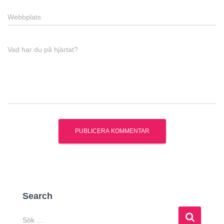
Webbplats
Vad har du på hjärtat?
Search
S